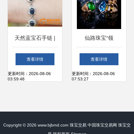
思古_珠宝_地摊交
易_华夏收藏网
天然蓝宝石手链 |
仙路珠宝“领
cang.com
天然蓝宝石手链 拍
秀”2014中国彩宝
查看详情
查看详情
卖|竞价|价格|交易-
潮流_国际珠宝网-
更新时间：2026-08-06
更新时间：2026-08-06
03:59:48
07:53:27
珠宝拍卖-华夏收藏
全球最大的珠宝门
网
户网站。提供及时
Copyright © 2026
www.bjbmd.com
珠宝交易
中国珠宝交易网
珠宝交
的行业动态、黄金