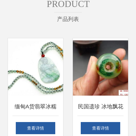
PRODUCT
产品列表
缅甸A货翡翠冰糯
民国遗珍 冰地飘花
种阳绿观音挂件鉴
福禄双全翡翠勒子
查看详情
查看详情