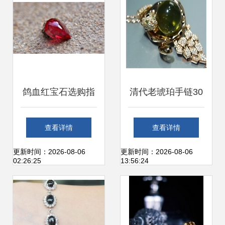
鸽血红宝石选购指
清代老琥珀手链30
南 权威交易渠道与
克_清代老琥珀手
查看详情
查看详情
诚信保障解析
链30克价格_清代
更新时间：2026-08-06
更新时间：2026-08-06
02:26:25
13:56:24
老琥珀手链30克图
片_来自藏友见今